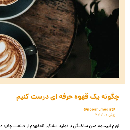
چگونه یک قهوه حرفه ای درست کنیم
@noosh_modir@
ژوئن ۱۰, ۲۰۱۷
لورم ایپسوم متن ساختگی با تولید سادگی نامفهوم از صنعت چاپ و با