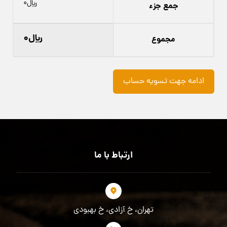
﷼
۰
جمع جزء
﷼
۰
مجموع
ادامه جهت تسویه حساب
ارتباط با ما
تهران، خ آزادی، خ بهبودی